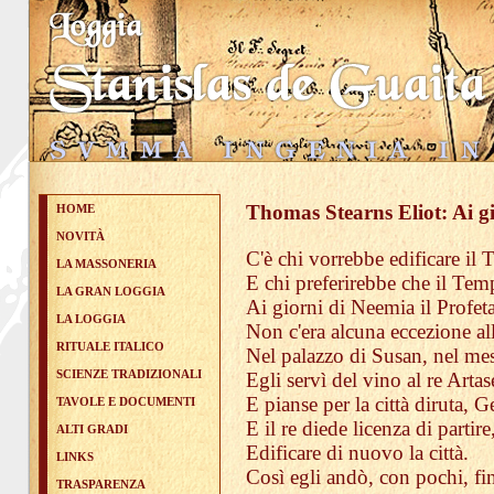
Thomas Stearns Eliot: Ai g
HOME
NOVITÀ
C'è chi vorrebbe edificare il
LA MASSONERIA
E chi preferirebbe che il Tem
LA GRAN LOGGIA
Ai giorni di Neemia il Profet
LA LOGGIA
Non c'era alcuna eccezione all
RITUALE ITALICO
Nel palazzo di Susan, nel mes
SCIENZE TRADIZIONALI
Egli servì del vino al re Artas
E pianse per la città diruta,
TAVOLE E DOCUMENTI
E il re diede licenza di parti
ALTI GRADI
Edificare di nuovo la città.
LINKS
Così egli andò, con pochi, f
TRASPARENZA