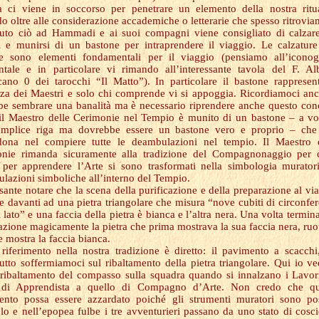
a ci viene in soccorso per penetrare un elemento della nostra ritua
o oltre alle considerazione accademiche o letterarie che spesso ritrovia
to ciò ad Hammadi e ai suoi compagni viene consigliato di calzar
i e munirsi di un bastone per intraprendere il viaggio. Le calzature
e sono elementi fondamentali per il viaggio (pensiamo all’iconog
ntale e in particolare vi rimando all’interessante tavola del F. Al
rcano 0 dei tarocchi “Il Matto”). In particolare il bastone rappresen
za dei Maestri e solo chi comprende vi si appoggia. Ricordiamoci an
be sembrare una banalità ma è necessario riprendere anche questo con
il Maestro delle Cerimonie nel Tempio è munito di un bastone – a vo
emplice riga ma dovrebbe essere un bastone vero e proprio – che
ona nel compiere tutte le deambulazioni nel tempio. Il Maestro d
nie rimanda sicuramente alla tradizione del Compagnonaggio per c
 per apprendere l’Arte si sono trasformati nella simbologia murator
lazioni simboliche all’interno del Tempio.
ssante notare che la scena della purificazione e della preparazione al vi
e davanti ad una pietra triangolare che misura “nove cubiti di circonfe
i lato” e una faccia della pietra è bianca e l’altra nera. Una volta termina
azione magicamente la pietra che prima mostrava la sua faccia nera, ruo
e mostra la faccia bianca.
 riferimento nella nostra tradizione è diretto: il pavimento a scacch
tutto soffermiamoci sul ribaltamento della pietra triangolare. Qui io ve
ribaltamento del compasso sulla squadra quando si innalzano i Lavor
 di Apprendista a quello di Compagno d’Arte. Non credo che qu
mento possa essere azzardato poiché gli strumenti muratori sono po
olo e nell’epopea fulbe i tre avventurieri passano da uno stato di cosc