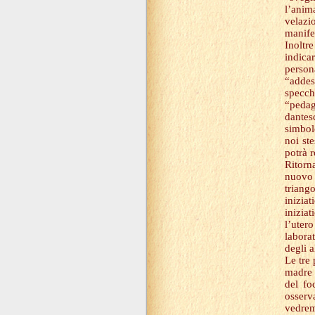
l’anima
velaz
manife
Inoltr
indica
person
“addes
specc
“pedag
dantes
simbol
noi ste
potrà 
Ritorn
nuovo 
triang
inizia
inizia
l’uter
labora
degli a
Le tre
madre e
del fo
osserv
vedremo