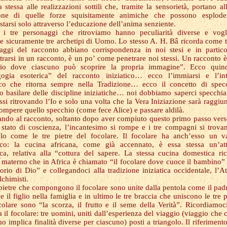
 stessa alle realizzazioni sottili che, tramite la sensorietà, portano all
ione di quelle forze squisitamente animiche che possono esplode
starsi solo attraverso l’educazione dell’anima senziente.
e i tre personaggi che ritroviamo hanno peculiarità diverse e vog
re sicuramente tre archetipi di Uomo. Lo stesso A. H. Bâ ricorda come tu
aggi del racconto abbiano corrispondenza in noi stesi e in partico
trarsi in un racconto, è un po’ come penetrare noi stessi. Un racconto 
hio dove ciascuno può scoprire la propria immagine”. Ecco quind
ogia esoterica” del racconto iniziatico… ecco l’immiarsi e l’int
co che ritorna sempre nella Tradizione… ecco il concetto di spec
o basilare delle discipline iniziatiche… noi dobbiamo saperci specchia
ssi ritrovando l’Io e solo una volta che la Vera Iniziazione sarà raggiun
rompere quello specchio (come fece Alice) e passare aldilà.
ando al racconto, soltanto dopo aver compiuto questo primo passo ver
stato di coscienza, l’incantesimo si rompe e i tre compagni si trova
olo come le tre pietre del focolare. Il focolare ha anch’esso un v
tico: la cucina africana, come già accennato, è essa stessa un’att
tica, relativa alla “cottura del sapere. La stessa cucina domestica ri
o materno che in Africa è chiamato “il focolare dove cuoce il bambino” 
torio di Dio” e collegandoci alla tradizione iniziatica occidentale, l’A
lchimisti.
 pietre che compongono il focolare sono unite dalla pentola come il padr
 il figlio nella famiglia e in ultimo le tre braccia che uniscono le tre p
colare sono “la scorza, il frutto e il seme della Verità”. Ricordiamoc
a il focolare: tre uomini, uniti dall’esperienza del viaggio (viaggio che
 implica finalità diverse per ciascuno) posti a triangolo. Il riferimento