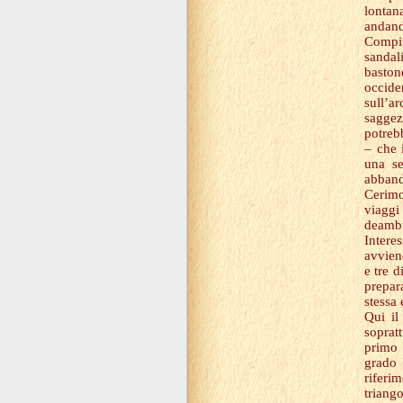
lontan
andand
Compiu
sandal
baston
occide
sull’a
saggez
potreb
– che 
una s
abband
Cerimo
viaggi
deambu
Intere
avvien
e tre d
prepar
stessa 
Qui il
soprat
primo 
grado
riferi
triang