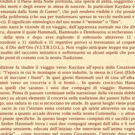
visibili e il Paese della Notte profonda, una specie di aldilà, soggiorno 
dei morti e degli essere in attesa di nascere. In particolare Kaydara 
 emanata dalla fonte di Gueno”, che può rendersi visibile e che possie
ella poliformia (che usa per trasformarsi spesso in vecchi medicanti ve
cci). Il significato etimologico del suo nome è “termine” o “fine”.
conto narra le vicende di un viaggio, dall’apparenza normale ma che di
tico, durante il quale Hammadi, Hamtoudo e Dembourou si recheranno 
e della terra e dopo aver esplorato il sottosuolo attraverso 11 s
spondenti a 11 simboli e 11 rispettive prove) si troveranno al cospet
a, il Dio dell’Oro (V.I.T.R.I.O.L.). Non voglio anticipare troppo ma pa
l’analisi del racconto iniziatico e soffermarmi su alcuni aspetti che po
ei punti di contatto con la nostra Tradizione.
dizione fa risalire il viaggio verso Kaydara all’epoca della Creazion
 “l’epoca in cui le montagne si sono indurite, la stessa in i Geni (Elo
no di tracciare i fiumi”. In quei giorni Hammadi uscì di casa all’alba
minò verso un crocevia e lì si fermò… In questo crocicchio Ham
tra quelli che saranno i suoi due compagni di viaggio: Hamtou
rou. Prima di passare continuare nella narrazione della vicenda dob
arci su alcuni elementi: il crocevia nella tradizione dei pastori fulbe i
o, una radura in cui si incrociano tre strade. In questi luoghi viene prat
o sacro in cui l’iniziato entra contatto con gli spiriti attraverso un so
amente a quanto accade diverse volte nella nostra Commedia – o attra
i piante specifiche. In questo luogo verranno compiuti riti e sacrifici pe
. Inoltre Hammadi trova i suoi due compagni stregati dall’alba e li sve
’anima senziente, educata dell’iniziato che interviene sull’anima veget
iandola”… come troviamo nel nostro Giuramento, l’iniziato deve ed