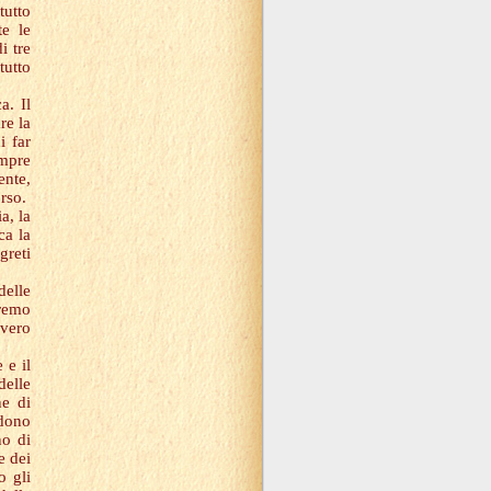
tutto
te le
i tre
tutto
a. Il
re la
i far
mpre
ente,
rso.
a, la
ca la
greti
delle
tremo
 vero
 e il
delle
ne di
ndono
no di
e dei
o gli