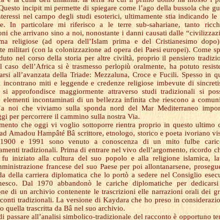
 Questo incipit mi permette di spiegare come l’ago della bussola che gu
nteressi nel campo degli studi esoterici, ultimamente stia indicando le 
ne. In particolare mi riferisco a le terre sub-sahariane, tanto ricc
oni che arrivano sino a noi, nonostante i danni causati dalle “civilizzaz
ma religiose (ad opera dell’Islam prima e del Cristianesimo dopo
te militari (con la colonizzazione ad opera dei Paesi europei). Come s
uto nel corso della storia per altre civiltà, proprio il pensiero tradizi
l caso dell’Africa si è trasmesso perlopiù oralmente, ha potuto resist
zarsi all’avanzata della Triade: Mezzaluna, Croce e Fucili. Spesso in q
si incontrano miti e leggende e credenze religiose imbevute di sincret
si approfondisce maggiormente attraverso studi tradizionali si po
e elementi incontaminati di un bellezza infinita che riescono a comun
a noi che viviamo sulla sponda nord del Mar Mediterraneo import
gi per percorrere il cammino sulla nostra Via.
mento che oggi vi voglio sottoporre rientra proprio in questo ultimo 
 ad Amadou Hampâté Bâ scrittore, etnologo, storico e poeta ivoriano vi
l 1900 e 1991 sono venuto a conoscenza di un mito fulbe caric
amenti tradizionali. Prima di entrare nel vivo dell’argomento, ricordo c
fu iniziato alla cultura del suo popolo e alla religione islamica, l
mministrazione francese del suo Paese per poi allontanarsene, proseg
ada della carriera diplomatica che lo portò a sedere nel Consiglio esec
nesco. Dal 1970 abbandonò le cariche diplomatiche per dedicarsi 
ne di un archivio contenente le trascrizioni elle narrazioni orali dei gr
cconti tradizionali. La versione di Kaydara che ho preso in considerazi
 quella trascritta da Bâ nel suo archivio.
di passare all’analisi simbolico-tradizionale del racconto è opportuno te