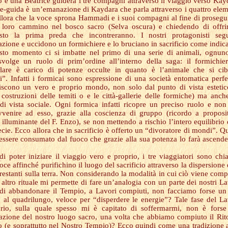
io e una Beatrice guiderà i tre compagni attraverso il viaggio verso Kay
e-guida è un’emanazione di Kaydara che parla attraverso i quattro elem
llora che la voce sprona Hammadi e i suoi compagni al fine di prosegui
l loro cammino nel bosco sacro (Selva oscura) e chiedendo di offri
sto la prima preda che incontreranno. I nostri protagonisti seg
cazione e uccidono un formichiere e lo bruciano in sacrificio come indica
sto momento ci si imbatte nel primo di una serie di animali, ognun
svolge un ruolo di prim’ordine all’interno della saga: il formichie
olare è carico di potenze occulte in quanto è l’animale che si ci
”. Infatti i formicai sono espressione di una società entomatica perfe
uiscono un vero e proprio mondo, non solo dal punto di vista estetic
 costruzioni delle temiti o e le città-gallerie delle formiche) ma anch
di vista sociale. Ogni formica infatti ricopre un preciso ruolo e no
vvenire ad esso, grazie alla coscienza di gruppo (ricordo a proposi
 illuminante del F. Enzo), se non mettendo a rischio l’intero equilibrio 
ecie. Ecco allora che in sacrificio è offerto un “divoratore di mondi”. Q
essere consumato dal fuoco che grazie alla sua potenza lo farà ascende
di poter iniziare il viaggio vero e proprio, i tre viaggiatori sono chi
oce affinché purifichino il luogo del sacrificio attraverso la dispersione 
 restanti sulla terra. Non considerando la modalità in cui ciò viene comp
 altro rituale mi permette di fare un’analogia con un parte dei nostri La
di abbandonare il Tempio, a Lavori compiuti, non facciamo forse un
o al quadrilungo, veloce per “disperdere le energie”? Tale fase del L
rio, sulla quale spesso mi è capitato di soffermarmi, non è fors
cazione del nostro luogo sacro, una volta che abbiamo compiuto il Rit
 (e soprattutto nel Nostro Tempio)? Ecco quindi come una tradizione 