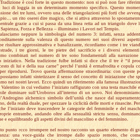
 Tradizione è così forte in questo momento: non si può non fare riferi
re luci di loggia in un determinato momento specifico. Questo mome
nsione dei tre lumi, ovvero una delle triangolazioni più forti che avve
pio… un rito oserei dire magico, che si attiva attraverso lo spostament
entrale grazie a cui si passa da una linea retta ad un triangolo dove l
– Sapienza, Forza e Bellezza – illuminano i Lavori nel Tempio.
alasciamo neppure la simbologia del numero 3: infatti, senza addent
onditamente sulla valenza di questo numero nei suoi diversi aspett
be risultare approssimativa e banalizzante, ricordiamo come i tre viand
 strade, i tre giorni, le tre pietre del sacrificio e i diversi element
emo combinati nel numero di tre sono fondamentali alla narrazione
o iniziatico. Nella tradizione fulbe infatti si dice che il tre è “il pro
ncesto di lui e della sua carne” perché l’unità è ermafrodita e copula c
 per riprodursi. Trovo questa affermazione straordinaria: con queste 
 possiamo infatti sintetizzare il senso del concetto di iniziazione che s
amo nei nostri lavori. Ecco quindi un riferimento alla famosa illustrazio
o Valentino in cui vediamo l’iniziato raffigurato con una testa maschile 
ile dominare sull’Uroboros all’interno di un uovo. Noi denominiam
’Androgino alchemico simbolo dell’unità che nasce dal superament
o, della realtà duale, per spezzare la ciclicità delle morti e rinascite. Per
che l’iniziato deve trascendere le categorie del femminile e del masch
proprie entrambe, andando oltre alla sessualità strictu sensu, dominan
ne e equilibrando gli aspetti divini del mascolino e del femminino.
to punto ecco irrompere nel nostro racconto un quarto elemento di g
tanza: una voce-guida che irrompe dallo spazio remoto, che com