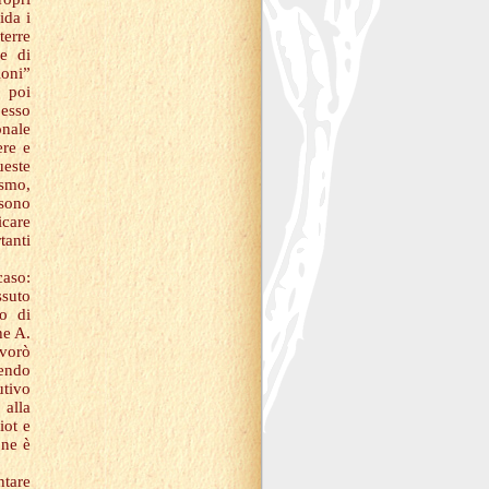
ida i
terre
he di
ioni”
) poi
pesso
onale
ere e
ueste
ismo,
ssono
icare
anti
caso:
ssuto
o di
he A.
avorò
uendo
utivo
alla
iot e
one è
ntare