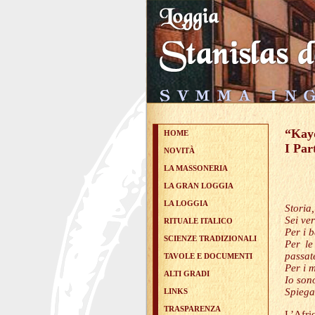
“Kayd
HOME
I Par
NOVITÀ
LA MASSONERIA
LA GRAN LOGGIA
LA LOGGIA
Storia
Sei ver
RITUALE ITALICO
Per i b
SCIENZE TRADIZIONALI
Per le
passa
TAVOLE E DOCUMENTI
Per i m
ALTI GRADI
Io sono
Spiega
LINKS
TRASPARENZA
L’Afri