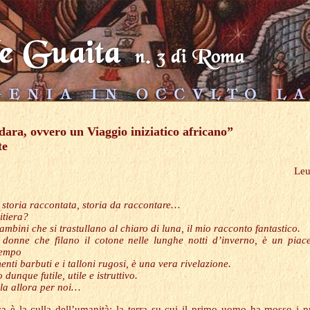
ara, ovvero un Viaggio iniziatico africano”
te
Leu
, storia raccontata, storia da raccontare…
itiera?
ambini che si trastullano al chiaro di luna, il mio racconto fantastico.
 donne che filano il cotone nelle lunghe notti d’inverno, è un piac
tempo
enti barbuti e i talloni rugosi, è una vera rivelazione.
 dunque futile, utile e istruttivo.
la allora per noi…
ca è la culla dell’umanità: la terra su cui il primo uomo ha mosso i p