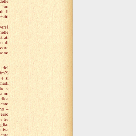
delle
è “un
de il
stiti
verrà
nelle
trati
to di
ssare
ssono
e del
him?)
 e si
madi
do e
biamo
ndica
icato
gno –
verso
r tre
glia:
ativa
ucare