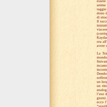
essere 
anime 
raggio
dono d
di stra
Il rac
inizia
viscer
(corri
Kaydar
ora al
avere d
La Tra
mondo:
finiva
incam
incon
Dembou
sofferm
un luog
un rit
analog
l’uso d
giorni
ecco l
“svegl