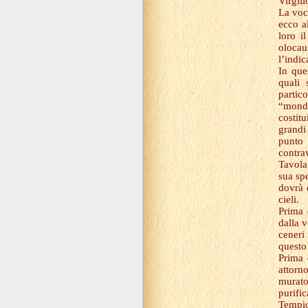
Virgil
La voc
ecco a
loro i
olocau
l’indi
In que
quali 
partic
“mondi
costit
grandi
punto 
contra
Tavola
sua sp
dovrà 
cieli.
Prima 
dalla v
ceneri
questo
Prima 
attorn
murato
purifi
Tempio