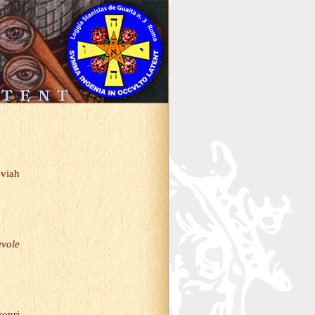
viah
evole
ropri