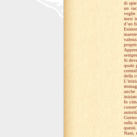
di spi
un rac
veglie 
mesi i
d’un fi
Esisto
maestro
valenz
propr
Appren
sempre
Si deve
quale 
central
della c
L’iniz
immagi
anche 
iniziat
In cima
conser
autori
Gueno,
sulla 
questi
Nani, 