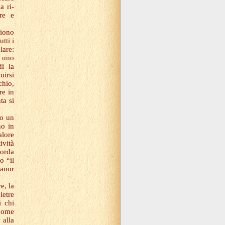
a ri-
re e
liono
tti i
lare:
è uno
i la
uirsi
chio,
re in
ta si
so un
no in
alore
ività
corda
o “il
tanor
e, la
ietre
i chi
 come
 alla