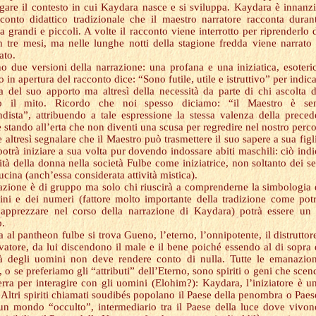
egare il contesto in cui Kaydara nasce e si sviluppa. Kaydara è innanzi
conto didattico tradizionale che il maestro narratore racconta duran
a grandi e piccoli. A volte il racconto viene interrotto per riprenderlo d
n tre mesi, ma nelle lunghe notti della stagione fredda viene narrato 
ato.
no due versioni della narrazione: una profana e una iniziatica, esoteric
 in apertura del racconto dice: “Sono futile, utile e istruttivo” per indica
a del suo apporto ma altresì della necessità da parte di chi ascolta d
io il mito. Ricordo che noi spesso diciamo: “il Maestro è se
dista”, attribuendo a tale espressione la stessa valenza della preced
 stando all’erta che non diventi una scusa per regredire nel nostro perco
 altresì segnalare che il Maestro può trasmettere il suo sapere a sua figli
potrà iniziare a sua volta pur dovendo indossare abiti maschili: ciò indi
ità della donna nella società Fulbe come iniziatrice, non soltanto dei se
ucina (anch’essa considerata attività mistica).
iazione è di gruppo ma solo chi riuscirà a comprenderne la simbologia 
ni e dei numeri (fattore molto importante della tradizione come po
apprezzare nel corso della narrazione di Kaydara) potrà essere un
o.
 al pantheon fulbe si trova Gueno, l’eterno, l’onnipotente, il distruttore
vatore, da lui discendono il male e il bene poiché essendo al di sopra 
tà degli uomini non deve rendere conto di nulla. Tutte le emanazio
 o se preferiamo gli “attributi” dell’Eterno, sono spiriti o geni che sce
terra per interagire con gli uomini (Elohim?): Kaydara, l’iniziatore è u
. Altri spiriti chiamati soudibés popolano il Paese della penombra o Paes
un mondo “occulto”, intermediario tra il Paese della luce dove vivon