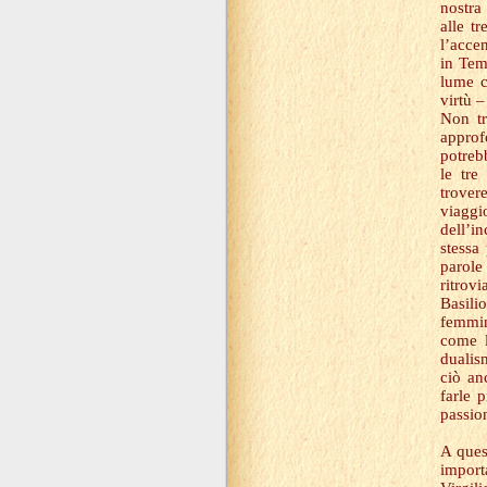
nostra
alle t
l’acce
in Tem
lume c
virtù 
Non tr
approf
potreb
le tre
trover
viaggi
dell’i
stessa
parole
ritrovi
Basili
femmin
come l
dualism
ciò an
farle 
passio
A ques
impor