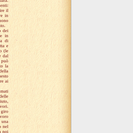
dara.
enti:
re il
re in
uono
to.
o dei
re in
ba di
tta e
o (le
e dal
n può
to la
della
uesto
re ai
amati
delle
iuto,
vori.
 giro
avoro
e una
o nel
a noi