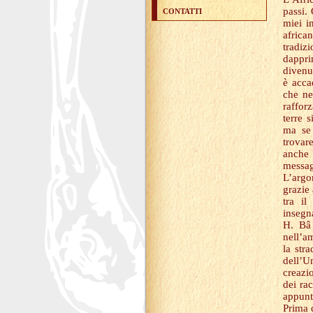
passi.
CONTATTI
miei i
africa
tradizi
dappri
divenu
è accad
che ne
raffor
terre 
ma se 
trovar
anche 
messag
L’argo
grazie
tra i
insegn
H. Bâ 
nell’a
la str
dell’U
creazio
dei ra
appunto
Prima 