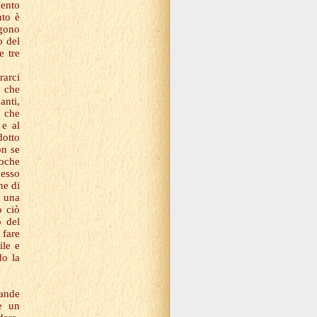
mento
nto è
ngono
o del
e tre
rarci
i che
anti,
i che
 e al
dotto
on se
poche
pesso
ne di
e una
o ciò
o del
 fare
ile e
do la
rande
e un