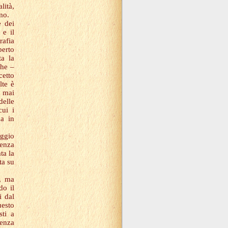
lità,
mo.
e dei
 e il
rafia
berto
ta la
che –
cetto
lte è
 mai
elle
ui i
ia in
aggio
renza
ta la
ta su
i, ma
do il
i dal
esto
sti a
ienza