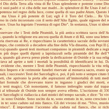
el Dio della Terra alla vista di Re Unas splendente e potente come Di
ei suoi padri e si ciba delle sue madri…lo splendore di Re Unas è nel c
 potenza nel regno della luce, come quella di suo padre Atum. Questo 
, ma Unas è più potente di Lui; egli è il Toro del Cielo… Re Un
so in cielo incoronato con il serto dell’Alto Egitto, quale signore del 
Luce. Unas ha ingoiato l’essenza di ogni Dio". In sostanza, Unas si ident
e.
sservare che i Testi delle Piramidi, la più antica scrittura sacra dell’A
, quando la religione era ancora quella di Atum e di Râ, sono una letter
ia riservata ai Re, e rispecchiano la caratteristica sacrale della sovrani
empo, che cominciò a decadere alla fine della VIa dinastia, con Pepi II 
irca) quando questi testi mortuari compaiono in piramidi dedicate a regi
n più dopo quelli dipinti a lapislazzuli nella piramide del Re dell’
ia, quando già aveva preso piede la deificazione di Osiride e la sua reli
ava ad aprire a tutti i mortali la possibilità di identificarsi in lui. D
 evidente che, mentre i Testi delle Piramidi, rispecchiando la vita reli
ntico Impero e le cerimonie funebri riservate al monarca sacro, erano q
ituali, i successivi Testi dei Sarcofaghi e, poi, il più noto e sempre citato 
rti, che aprivano la porta alle aspirazioni all’immortalità di tutti med
olari formule che dovevano trarre in inganno i giudici dei morti, 
to testi magici. Ciò nonostante, il famoso imbroglio usato dal trapa
i al tribunale di Osiride non sempre aveva effetto. L’iscrizione di 33
ei Sarcofaghi si riallaccia a dati mistici del tempo sacrale, e dice: "Io viv
 io sono Osiride. Sono uscito da te, sono entrato in te, sono cresciuto i
 in te: sono caduto sul mio fianco. Gli dei vivono di me. "Vivo, muoi
risco". È importante l’accenno alla caduta sul fianco, che si ric