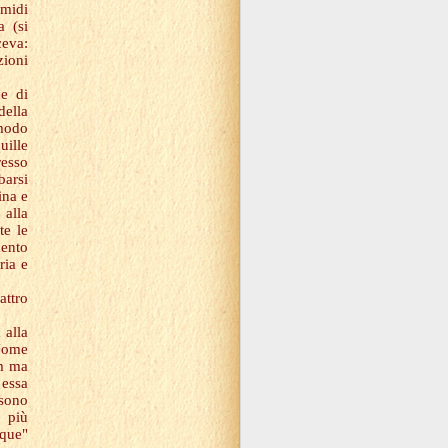
amidi
a (si
eva:
zioni
ne di
della
 modo
uille
resso
barsi
ina e
 alla
te le
mento
ria e
attro
 alla
 Nome
um ma
 essa
sono
o più
cque"