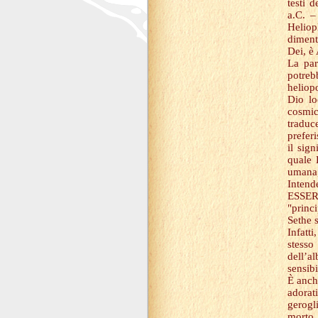
testi 
a.C. –
Heliop
diment
Dei, è
La par
potrebb
heliop
Dio lo
cosmic
traduc
preferi
il sig
quale 
umana
Intend
ESSERE
"princi
Sethe s
Infatti
stesso
dell’a
sensib
È anch
adorat
gerogl
morto,