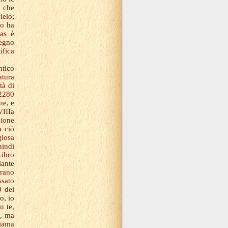
o che
ielo;
lo ha
as è
regno
ifica
ntico
atura
tà di
(2280
ne, e
VIIIa
gione
a ciò
giosa
uindi
Libro
iante
erano
ssato
0 dei
o, io
n te,
o, ma
hiama