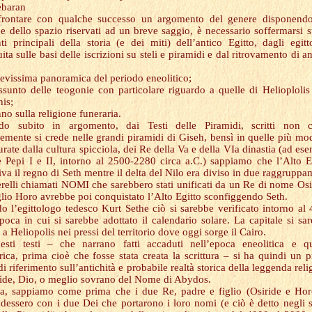
ebaran
frontare con qualche successo un argomento del genere disponendo
e dello spazio riservati ad un breve saggio, è necessario soffermarsi s
ti principali della storia (e dei miti) dell’antico Egitto, dagli egitt
uita sulle basi delle iscrizioni su steli e piramidi e dal ritrovamento di an
evissima panoramica del periodo eneolitico;
ssunto delle teogonie con particolare riguardo a quelle di Helioplolis
is;
no sulla religione funeraria.
ndo subito in argomento, dai Testi delle Piramidi, scritti non 
mente si crede nelle grandi piramidi di Giseh, bensì in quelle più mo
urate dalla cultura spicciola, dei Re della Va e della VIa dinastia (ad es
 Pepi I e II, intorno al 2500-2280 circa a.C.) sappiamo che l’Alto E
iva il regno di Seth mentre il delta del Nilo era diviso in due raggruppa
terelli chiamati NOMI che sarebbero stati unificati da un Re di nome Osi
glio Horo avrebbe poi conquistato l’Alto Egitto sconfiggendo Seth.
o l’egittologo tedesco Kurt Sethe ciò si sarebbe verificato intorno al
epoca in cui si sarebbe adottato il calendario solare. La capitale si sa
 a Heliopolis nei pressi del territorio dove oggi sorge il Cairo.
sti testi – che narrano fatti accaduti nell’epoca eneolitica e q
orica, prima cioè che fosse stata creata la scrittura – si ha quindi un 
i riferimento sull’antichità e probabile realtà storica della leggenda reli
ride, Dio, o meglio sovrano del Nome di Abydos.
ia, sappiamo come prima che i due Re, padre e figlio (Osiride e Hor
dessero con i due Dei che portarono i loro nomi (e ciò è detto negli s