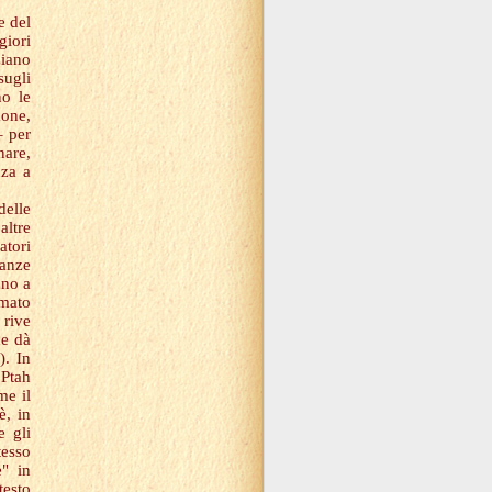
e del
giori
ziano
sugli
no le
mone,
– per
nare,
nza a
delle
altre
atori
anze
nno a
rmato
 rive
he dà
). In
 Ptah
me il
è, in
e gli
tesso
e" in
testo