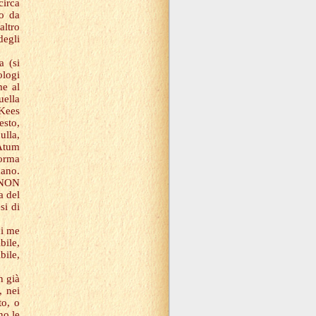
circa
io da
altro
degli
a (si
ologi
me al
uella
 Kees
esto,
ulla,
 Atum
forma
ano.
 "NON
a del
si di
di me
bile,
bile,
n già
, nei
to, o
no le