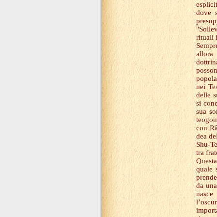
esplic
dove s
presup
"Solle
rituali
Sempre
allora
dottri
posson
popola
nei Te
delle 
si conc
sua so
teogon
con Râ
dea de
Shu-Te
tra fra
Questa
quale 
prende
da una
nasce
l’oscu
import