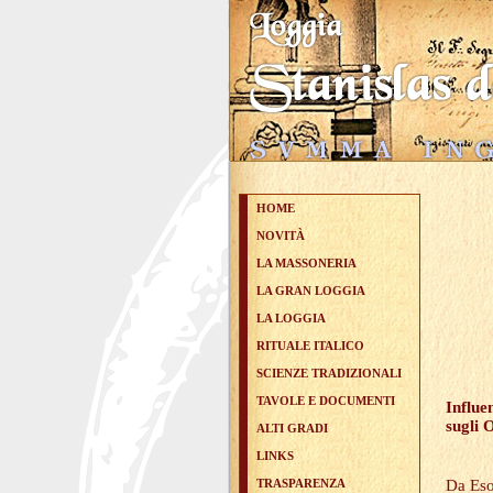
HOME
NOVITÀ
LA MASSONERIA
LA GRAN LOGGIA
LA LOGGIA
RITUALE ITALICO
SCIENZE TRADIZIONALI
TAVOLE E DOCUMENTI
Influe
sugli 
ALTI GRADI
LINKS
Da Eso
TRASPARENZA