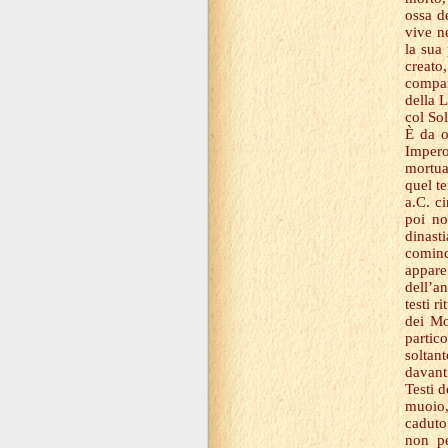
ossa d
vive n
la sua
creato
compar
della 
col Sol
È da o
Impero
mortuar
quel t
a.C. c
poi no
dinast
cominci
appare
dell’a
testi r
dei Mo
partic
soltan
davant
Testi d
muoio,
caduto
non pe