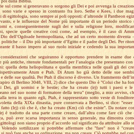
 poi dalla Bibbia.
rie sul come si generavano o sorgono gli Dei e poi avvenga la creazion
sono varie e spesso in contrasto fra loro. Sethe e Kees, i due mag
i di egittologia, sono sempre ai poli opposti: d’altronde il Pantheon egi
 vasto, e le influenze del Nome più importante di un periodo storico 
Nomi e, conseguentemente sugli dei e sulla religione loro, modifica
ni, specie quelle creative così come, ad esempio, è il caso di Am
 Dio dell’Ogdoade hermopolitana, che ad un certo momento diventa 
 politiche – il Dio più importante d’Egitto e il padre degli Dei. Per ritor
urante il basso impero al suo ruolo iniziale e cedendo la sua importa
 considerazioni che seguiranno è opportuno prendere in esame due 
ne più antiche, ritenute fondamentali per l’analogia che presentano con 
ni: quella detta heliopolitana e quella memfitica nelle quali gli dei cre
ispettivamente Atum e Ptah. Di Atum ho già detto delle sue sembi
e delle sue qualità. Per Ptah il discorso è diverso. Un frammento dell’i
Papiro di Berlino 3048, VIII, 2) dice che questo Dio è "Colui che ha fo
gli Dei, gli uomini e le bestie; che ha creato (irj) tutti i paesi e le
ceano nel suo nome di formatore della terra" (meglio, a mio avviso, c
alla terra in quanto egli, Ptah, è rappresentato sotto veste di fonditore
voletta della XIXa dinastia, pure conservata a Berlino, si dice: "esser
 fatto (Irj) ciò che è, che ha creato (Km) ciò che esiste". Da notare co
irj è tradotto da una parte come creare, dall’altra come fare ciò che 
za, può aver scarsa importanza in senso generale, ma dimostra com
egittologi non siano proprio d’accordo sul significato da attribuire allo s
 Volendo sottilizzare si potrebbe affermare che "fare" non è "crear
 si può fare anche su ordinazione, ma non creare. Ciò potrebbe nel con