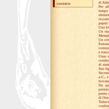
di Ald
CONTATTI
Per af
tempo 
elemen
ricostr
papiri:
Una br
Un ria
Memph
Un cen
Entra
comune
e trasc
Unas e
costitu
di sta
Suo fi
Second
a.C., 
trovata
Da que
preist
punto d
di Osi
Tuttav
confon