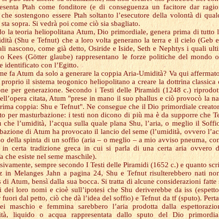
esenta Ptah come fonditore (e di conseguenza un facitore dar ragi
 che sostengono essere Ptah soltanto l’esecutore della volontà di qua
 sta sopra. Si vedrà poi come ciò sia sbagliato.
o la teoria heliopolitana Atum, Dio primordiale, genera prima di tutto l
idità (Shu e Tefnut) che a loro volta generano la terra e il cielo (Geb 
ali nascono, come già detto, Osiride e Iside, Seth e Nephtys i quali ult
o Kees (Götter glaube) rappresentano le forze politiche del mondo 
e identificato con l’Egitto.
e fa Atum da solo a generare la coppia Aria-Umidità? Va qui affermat
 proprio il sistema teogonico heliopolitano a creare la dottrina classica 
one per generazione. Secondo i Testi delle Piramidi (1248 c.) riprodot
ell’opera citata, Atum "prese in mano il suo phallus e ciò provocò la na
prima coppia: Shu e Tefnut". Ne consegue che il Dio primordiale creato
to per masturbazione: i testi non dicono di più ma è da supporre che T
ù che l’umidità, l’acqua sulla quale plana Shu, l’aria, o meglio il Soffi
bazione di Atum ha provocato il lancio del seme (l’umidità, ovvero l’a
o della spinta di un soffio (aria – o meglio – a mio avviso pneuma, co
a in certa tradizione greca in cui si parla di una certa aria ovvero 
 che esiste nel seme maschile).
sivamente, sempre secondo I Testi delle Piramidi (1652 c.) e quanto scri
 in Melanges Jahn a pagina 24, Shu e Tefnut risulterebbero nati no
 di Atum, bensì dalla sua bocca. Si tratta di alcune considerazioni fatte 
li dei loro nomi e cioè sull’ipotesi che Shu deriverebbe da iss (espetto
 fuori dal petto, ciò che dà l’idea del soffio) e Tefnut da tf (sputo). Perta
i maschio e femmina sarebbero l’aria prodotta dalla espettorazio
ità, liquido o acqua rappresentata dallo sputo del Dio primordia