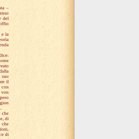
ata –
senso
e del
ffio
 e la
eoria
renda
dice:
 nome
reato
dalla
l suo
te il
e con
e von
mpero
gion
.
e che
e, di
ò che
ioni,
ce di