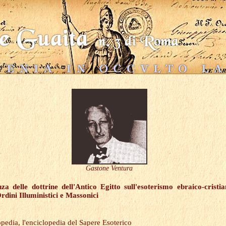
Gastone Ventura
nza delle dottrine dell'Antico Egitto sull'esoterismo ebraico-cristi
Ordini Illuministici e Massonici
pedia, l'enciclopedia del Sapere Esoterico