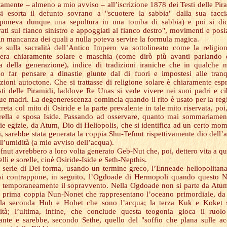
itamente – almeno a mio avviso – all’iscrizione 1878 dei Testi delle Pir
i esorta il defunto sovrano a "scuotere la sabbia" dalla sua facci
poneva dunque una sepoltura in una tomba di sabbia) e poi si dic
vati sul fianco sinistro e appoggiati al fianco destro", movimenti e posi
 in mancanza dei quali a nulla poteva servire la formula magica.
 sulla sacralità dell’Antico Impero va sottolineato come la religio
 era chiaramente solare e maschia (come dirò più avanti parlando 
na della generazione), indice di tradizioni iraniche che in qualche
o far pensare a dinastie giunte dal di fuori e impostesi alle tranq
zioni autoctone. Che si trattasse di religione solare è chiaramente esp
sti delle Piramidi, laddove Re Unas si vede vivere nei suoi padri e ci
sue madri. La degenerescenza comincia quando il rito è usato per la reg
reta col mito di Osiride e la parte prevalente in tale mito riservata, poi,
rella e sposa Iside. Passando ad osservare, quanto mai sommariamen
ie egizie, da Atum, Dio di Heliopolis, che si identifica ad un certo mo
, sarebbe stata generata la coppia Shu-Tefnut rispettivamente dio dell’a
ll’umidità (a mio avviso dell’acqua).
fnut avrebbero a loro volta generato Geb-Nut che, poi, dettero vita a qu
telli e sorelle, cioè Osiride-Iside e Seth-Nepthis.
 serie di Dei forma, usando un termine greco, l’Enneade heliopolitana
si contrappone, in seguito, l’Ogdoade di Hermopoli quando questo
 temporaneamente il sopravvento. Nella Ogdoade non si parte da At
 prima coppia Nun-Nonet che rappresentano l’oceano primordiale, da
 la seconda Huh e Hohet che sono l’acqua; la terza Kuk e Koket 
rità; l’ultima, infine, che conclude questa teogonia gioca il ruol
ante e sarebbe, secondo Sethe, quello del "soffio che plana sulle a