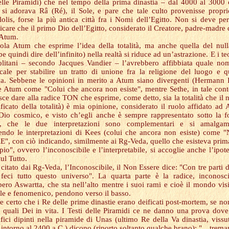
delle Piramidi) che nel tempo della prima dinastia – dal 4000 al 3000 
 si adorava Râ (Ré), il Sole, e pare che tale culto provenisse propr
lolis, forse la più antica città fra i Nomi dell’Egitto. Non si deve per
icare che il primo Dio dell’Egitto, considerato il Creatore, padre-madre 
 Atum.
ola Atum che esprime l’idea della totalità, ma anche quella del null
e quindi dire dell’infinito) nella realtà si riduce ad un’astrazione. E i te
olitani – secondo Jacques Vandier – l’avrebbero affibbiata quale no
cale per stabilire un tratto di unione fra la religione del luogo e q
a. Sebbene le opinioni in merito a Atum siano divergenti (Hermann
e Atum come "Colui che ancora non esiste", mentre Sethe, in tale cont
sce dare alla radice TON che esprime, come detto, sia la totalità che il n
nificato della totalità) è mia opinione, considerato il ruolo affidato ad
Dio cosmico, e visto ch’egli anche è sempre rappresentato sotto la 
, che le due interpretazioni sono complementari e si amalgam
endo le interpretazioni di Kees (colui che ancora non esiste) come
", con ciò indicando, similmente ai Rg-Veda, quello che esisteva prim
pio", ovvero l’inconoscibile e l’interpretabile, si accoglie anche l’ipote
ul Tutto.
, citato dai Rg-Veda, l’Inconoscibile, il Non Essere dice: "Con tre parti 
 feci tutto questo universo". La quarta parte è la radice, inconosci
lbero Aswartta, che sta nell’alto mentre i suoi rami e cioè il mondo visi
ile e fenomenico, pendono verso il basso.
e certo che i Re delle prime dinastie erano deificati post-mortem, se no
i quali Dei in vita. I Testi delle Piramidi ce ne danno una prova dove
ifici dipinti nella piramide di Unas (ultimo Re della Va dinastia, vissu
 intorno al 2400 a.C.) dicono (riporto soltanto qualche brano): "…trema