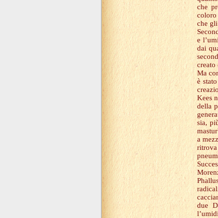
che pr
coloro
che gli
Second
e l’um
dai qu
second
creato 
Ma com
è stato
creazi
Kees n
della 
genera
sia, pi
mastur
a mezz
ritrov
pneuma
Succes
Morenz
Phallus
radica
cacciar
due De
l’umid