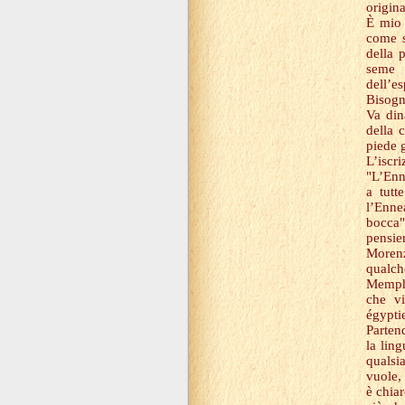
origina
È mio 
come s
della 
seme 
dell’es
Bisogn
Va din
della 
piede g
L’iscr
"L’Enn
a tutt
l’Enne
bocca"
pensie
Morenz
qualch
Memphi
che vi
égyptie
Partend
la ling
qualsia
vuole, 
è chiar