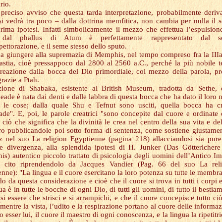
rio.
preciso avviso che questa tarda interpretazione, probabilmente deriv
i vedrà tra poco – dalla dottrina memfitica, non cambia per nulla il 
prima ipotesi. Infatti simbolicamente il mezzo che effettua l’espulsion
dal phallus di Atum è perfettamente rappresentato dal so
pettorazione, e il seme stesso dello sputo.
a giungere alla supremazia di Memphis, nel tempo compreso fra la IIIa
astia, cioè pressappoco dal 2800 al 2560 a.C., perché la più nobile t
creazione dalla bocca del Dio primordiale, col mezzo della parola, p
razie a Ptah.
izione di Shabaka, esistente al British Museum, tradotta da Sethe, 
eade è nata dai denti e dalle labbra di questa bocca che ha dato il loro
e le cose; dalla quale Shu e Tefnut sono usciti, quella bocca ha c
ade". E, poi, le parole creatrici "sono concepite dal cuore e ordinate 
 ciò che significa che la divinità le crea nel centro della sua vita e de
ro pubblicandole poi sotto forma di sentenza, come sostiene giustamen
 nel suo La religion Egyptienne (pagina 218) allacciandosi sia pur
e divergenza, alla splendida ipotesi di H. Junker (Das Götterlcher
s) autentico piccolo trattato di psicologia degli uomini dell’Antico I
 cito riprendendolo da Jacques Vandier (Pag. 66 del suo La reli
nne): "La lingua e il cuore esercitano la loro potenza su tutte le membra
o da questa considerazione e cioè che il cuore si trova in tutti i corpi 
ua è in tutte le bocche di ogni Dio, di tutti gli uomini, di tutto il bestiam
si essere che strisci e si arrampichi, e che il cuore concepisce tutto ci
mentre la vista, l’udito e la respirazione portano al cuore delle informaz
o esser lui, il cuore il maestro di ogni conoscenza, e la lingua la ripetitri