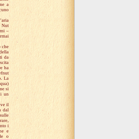
one a
lcuno
’aria
e Nut
imi –
ormai
o che
della
ti da
scita
re ha
efnut
o. La
cqua)
me si
di un
ve il
n dal
sulle
rare,
nto i
ne e
le o