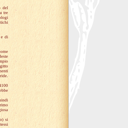
 del
u tre
ologi
tichi
 e di
come
deste
empio
gitto
menti
ride.
 4100
rebbe
uindi
primo
giosa
o) si
tessi