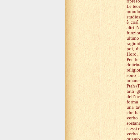
ripreso
Le teo
mondo 
studios
è così
altri 
funzio
ultimo
ragioni
poi, d
Horo.
Per le
dottri
religio
sono r
umane 
Ptah (
tutti 
dell’o
forma 
una ta
che ha
verbo 
sostan
stessi 
verbo.
quanto