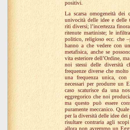
positivi.
La scarsa omogeneità dei c
univocità delle idee e delle 
riti diversi; l’incertezza finor
ritenute martiniste; le infilt
politico, religioso ecc. che 
hanno a che vedere con un 
metafisica, anche se possono
vita esteriore dell’Ordine, ma
noi stessi delle diversità
frequenze diverse che molto
una frequenza unica, con 
necessari per produrre un 
caso scaturisce da una nos
eggregorico che noi producia
ma questo può essere consi
puramente meccanico. Quale s
per la diversità delle idee dei
risultare contraria agli sco
allora non avremmo un Eggr