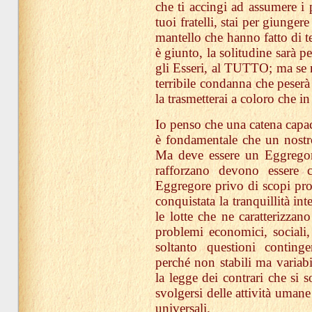
che ti accingi ad assumere i p
tuoi fratelli, stai per giunge
mantello che hanno fatto di t
è giunto, la solitudine sarà p
gli Esseri, al TUTTO; ma se n
terribile condanna che peser
la trasmetterai a coloro che i
Io penso che una catena capac
è fondamentale che un nostro
Ma deve essere un Eggregore
rafforzano devono essere 
Eggregore privo di scopi prof
conquistata la tranquillità in
le lotte che ne caratterizzan
problemi economici, sociali, 
soltanto questioni continge
perché non stabili ma variabi
la legge dei contrari che si 
svolgersi delle attività uman
universali.