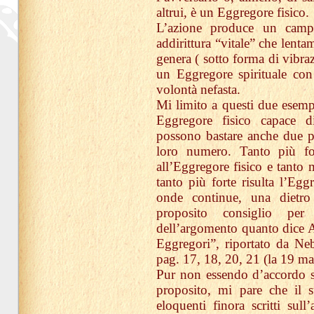
altrui, è un Eggregore fisico.
L’azione produce un campo
addirittura “vitale” che lenta
genera ( sotto forma di vibra
un Eggregore spirituale con 
volontà nefasta.
Mi limito a questi due esemp
Eggregore fisico capace d
possono bastare anche due p
loro numero. Tanto più for
all’Eggregore fisico e tanto 
tanto più forte risulta l’Egg
onde continue, una dietro 
proposito consiglio pe
dell’argomento quanto dice A
Eggregori”, riportato da Nebo
pag. 17, 18, 20, 21 (la 19 ma
Pur non essendo d’accordo s
proposito, mi pare che il 
eloquenti finora scritti sull