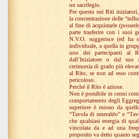
un sacrilegio.
Per questo nei Riti iniziatori
la concentrazione delle “infl
al fine di acquistarle (possed
parte trasferire con i suoi g
N.V.O. suggerisce (ed ha sem
individuale, a quella in grup
uno dei partecipanti al R
dall’Iniziatore o dal suo 
cerimonia di grado più elevato
al Rito, se non ad esso cont
pericoloso.
Perché il Rito è azione.
Non è possibile in cenni come
comportamento degli Eggrego
superiore è mosso da quello
“Tavola di smeraldo” e “Tavo
che qualsiasi energia di qual
vincolata da e ad una freq
proposito va detto quanto se