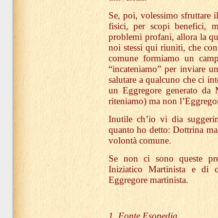
Se, poi, volessimo sfruttare 
fisici, per scopi benefici, m
problemi profani, allora la q
noi stessi qui riuniti, che c
comune formiamo un campo 
“incateniamo” per inviare un
salutare a qualcuno che ci in
un Eggregore generato da Ma
riteniamo) ma non l’Eggregor
Inutile ch’io vi dia suggeri
quanto ho detto: Dottrina mar
volontà comune.
Se non ci sono queste pr
Iniziatico Martinista e di
Eggregore martinista.
1. Fonte Esopedia