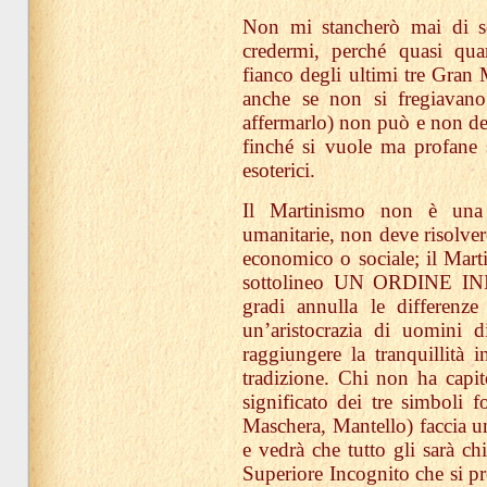
Non mi stancherò mai di so
credermi, perché quasi quar
fianco degli ultimi tre Gran M
anche se non si fregiavano
affermarlo) non può e non dev
finché si vuole ma profane 
esoterici.
Il Martinismo non è una p
umanitarie, non deve risolver
economico o sociale; il Marti
sottolineo UN ORDINE INIZ
gradi annulla le differenze 
un’aristocrazia di uomini 
raggiungere la tranquillità i
tradizione. Chi non ha capit
significato dei tre simboli 
Maschera, Mantello) faccia un
e vedrà che tutto gli sarà ch
Superiore Incognito che si pre