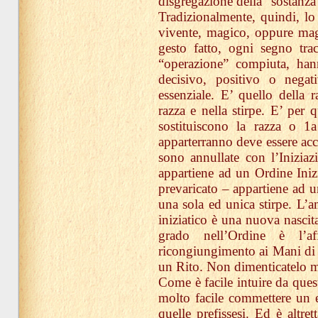
disgregazione della “sostanza
Tradizionalmente, quindi, lo
vivente, magico, oppure mag
gesto fatto, ogni segno tra
“operazione” compiuta, hann
decisivo, positivo o negat
essenziale. E’ quello della r
razza e nella stirpe. E’ per 
sostituiscono la razza o 1a
apparterranno deve essere accu
sono annullate con l’Inizia
appartiene ad un Ordine Iniz
prevaricato – appartiene ad u
una sola ed unica stirpe. L’a
iniziatico è una nuova nascit
grado nell’Ordine è l’a
ricongiungimento ai Mani di q
un Rito. Non dimenticatelo m
Come è facile intuire da ques
molto facile commettere un e
quelle prefissesi. Ed è altre