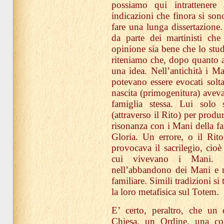
possiamo qui intrattenere
indicazioni che finora si son
fare una lunga dissertazione
da parte dei martinisti ch
opinione sia bene che lo studi
riteniamo che, dopo quanto ab
una idea. Nell’antichità i M
potevano essere evocati solt
nascita (primogenitura) aveva 
famiglia stessa. Lui solo
(attraverso il Rito) per produ
risonanza con i Mani della fa
Gloria. Un errore, o il Rit
provocava il sacrilegio, cioè
cui vivevano i Mani. Il
nell’abbandono dei Mani e n
familiare. Simili tradizioni si
la loro metafisica sul Totem.
E’ certo, peraltro, che un
Chiesa, un Ordine, una con