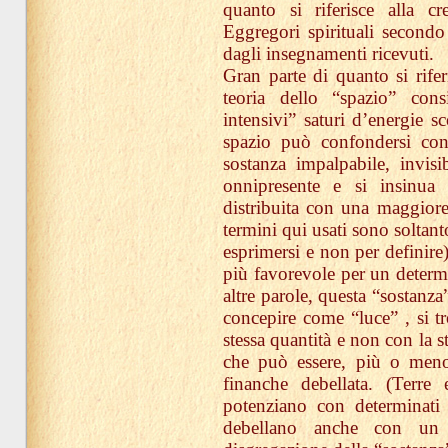
quanto si riferisce alla c
Eggregori spirituali secondo
dagli insegnamenti ricevuti.
Gran parte di quanto si rifer
teoria dello “spazio” con
intensivi” saturi d’energie s
spazio può confondersi con 
sostanza impalpabile, invisi
onnipresente e si insinua 
distribuita con una maggiore
termini qui usati sono soltant
esprimersi e non per definire
più favorevole per un determi
altre parole, questa “sostanza
concepire come “luce” , si t
stessa quantità e non con la 
che può essere, più o meno 
finanche debellata. (Terre
potenziano con determinati r
debellano anche con un 