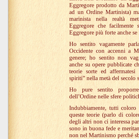
Eggregore prodotto da Marti
ad un Ordine Martinista) ma
marinista nella realtà me
Eggregore che facilmente s
Eggregore più forte anche se
Ho sentito vagamente parl
Occidente con accenni a M
genere; ho sentito non vag
anche su opere pubblicate che
teorie sorte ed affermates
spiriti” nella metà del secolo 
Ho pure sentito proporre
dell’Ordine nelle sfere politic
Indubbiamente, tutti color
queste teorie (parlo di colo
degli altri non ci interessa pa
sono in buona fede e meritan
non nel Martinismo perché sb