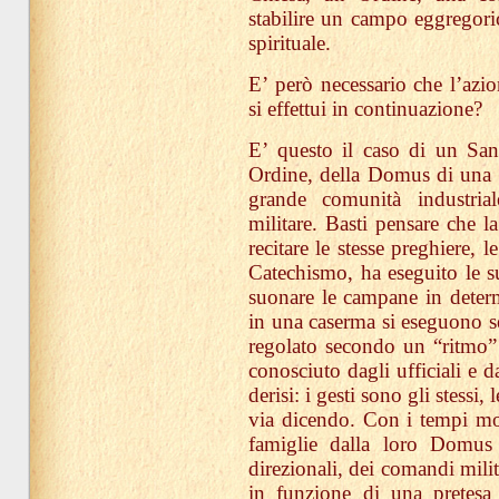
stabilire un campo eggregoric
spirituale.
E’ però necessario che l’azio
si effettui in continuazione?
E’ questo il caso di un San
Ordine, della Domus di una f
grande comunità industri
militare. Basti pensare che l
recitare le stesse preghiere, 
Catechismo, ha eseguito le su
suonare le campane in deter
in una caserma si eseguono sem
regolato secondo un “ritmo”
conosciuto dagli ufficiali e da
derisi: i gesti sono gli stessi, 
via dicendo. Con i tempi mo
famiglie dalla loro Domus (
direzionali, dei comandi milit
in funzione di una pretesa 