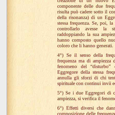
creazione di un nuovo E
componente delle due frequ
risulta può cadere sotto il co
della risonanza) di un Eggre
stessa frequenza. Se, poi, l
controllarlo avesse la s
raddoppiando la sua ampiez
hanno composto quello nuov
coloro che li hanno generati.
4°) Se il senso della freq
frequenza ma di ampiezza di
fenomeno del “disturbo”
Eggregore della stessa fre
annulla gli sforzi di chi te
spirituale con continui invii 
5°) Se i due Eggregori di c
ampiezza, si verifica il fenom
6°) Effetti diversi che da
composizione delle frequenze