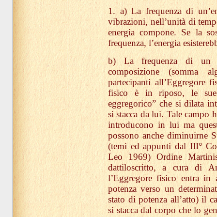
1. a) La frequenza di un’e
vibrazioni, nell’unità di temp
energia compone. Se la sos
frequenza, l’energia esistereb
b) La frequenza di un E
composizione (somma alg
partecipanti all’Eggregore f
fisico è in riposo, le s
eggregorico” che si dilata i
si stacca da lui. Tale campo h
introducono in lui ma questi
possono anche diminuirne Su
(temi ed appunti dal III° C
Leo 1969) Ordine Martinist
dattiloscritto, a cura di 
l’Eggregore fisico entra in a
potenza verso un determinat
stato di potenza all’atto) il
si stacca dal corpo che lo ge