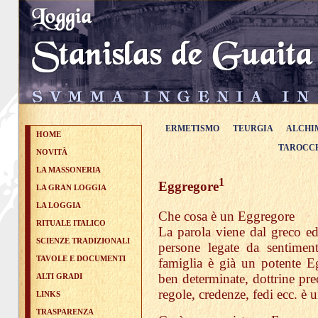
ERMETISMO
TEURGIA
ALCHI
HOME
TAROCC
NOVITÀ
LA MASSONERIA
1
Eggregore
LA GRAN LOGGIA
LA LOGGIA
Che cosa è un Eggregore
RITUALE ITALICO
La parola viene dal greco e
SCIENZE TRADIZIONALI
persone legate da sentimen
TAVOLE E DOCUMENTI
famiglia è già un potente E
ben determinate, dottrine pre
ALTI GRADI
regole, credenze, fedi ecc. è
LINKS
TRASPARENZA