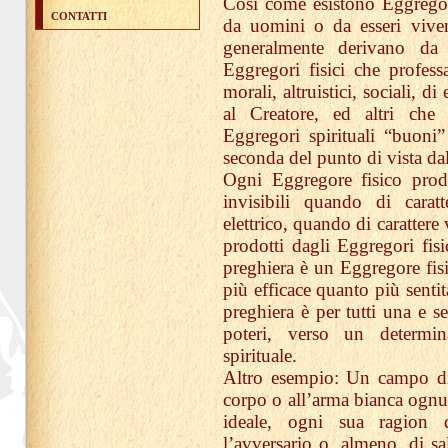
Così come esistono Eggregor
CONTATTI
da uomini o da esseri vivent
generalmente derivano da 
Eggregori fisici che profess
morali, altruistici, sociali, d
al Creatore, ed altri che 
Eggregori spirituali “buoni” 
seconda del punto di vista da
Ogni Eggregore fisico prod
invisibili quando di carat
elettrico, quando di carattere 
prodotti dagli Eggregori fisi
preghiera è un Eggregore fisi
più efficace quanto più sentit
preghiera è per tutti una e s
poteri, verso un determin
spirituale.
Altro esempio: Un campo di 
corpo o all’arma bianca ognu
ideale, ogni sua ragion d
l’avversario o, almeno, di sa