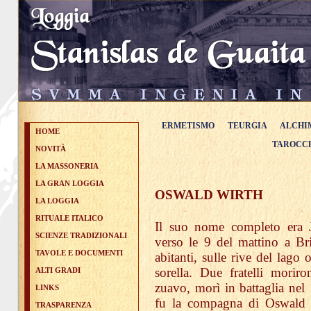
ERMETISMO
TEURGIA
ALCHI
HOME
TAROCC
NOVITÀ
LA MASSONERIA
LA GRAN LOGGIA
OSWALD WIRTH
LA LOGGIA
RITUALE ITALICO
Il suo nome completo era 
SCIENZE TRADIZIONALI
verso le 9 del mattino a Br
TAVOLE E DOCUMENTI
abitanti, sulle rive del lago
sorella. Due fratelli morir
ALTI GRADI
zuavo, morì in battaglia nel 
LINKS
fu la compagna di Oswald d
TRASPARENZA