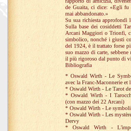
rapporto di amicizia, divenen
de Guaita, ci dice: «Egli fu 
mai abbandonato.»
Su sua richiesta approfondì l
Sulla base dei cosiddetti Ta
Arcani Maggiori o Trionfi, ce
simbolico, nonché i giusti colo
del 1924, è il trattato forse 
suo mazzo di carte, sebbene n
il più rigoroso dal punto di v
Bibliografia
* Oswald Wirth - Le Symbol
avec la Franc-Maconnerie et 
* Oswald Wirth - Le Tarot d
* Oswald Wirth - I Tarocch
(con mazzo dei 22 Arcani)
* Oswald Wirth - Le symboli
* Oswald Wirth - Les mystères 
Dervy
* Oswald Wirth - L'impo