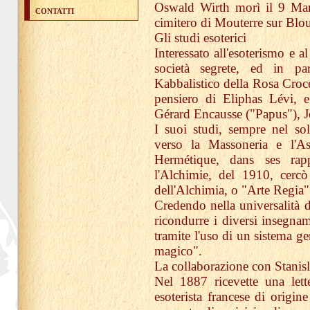
Oswald Wirth morì il 9 Mar
CONTATTI
cimitero di Mouterre sur Blour
Gli studi esoterici
Interessato all'esoterismo e al
società segrete, ed in par
Kabbalistico della Rosa Croce
pensiero di Eliphas Lévi, 
Gérard Encausse ("Papus"), J
I suoi studi, sempre nel sol
verso la Massoneria e l'As
Hermétique, dans ses rap
l'Alchimie, del 1910, cercò 
dell'Alchimia, o "Arte Regia"
Credendo nella universalità 
ricondurre i diversi insegna
tramite l'uso di un sistema ge
magico".
La collaborazione con Stanisl
Nel 1887 ricevette una lett
esoterista francese di origin