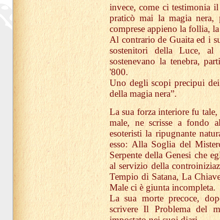
invece, come ci testimonia il
praticò mai la magia nera,
comprese appieno la follia, la 
Al contrario de Guaita ed i s
sostenitori della Luce, a
sostenevano la tenebra, parti
'800.
Uno degli scopi precipui dei 
della magia nera”.
La sua forza interiore fu tale
male, ne scrisse a fondo a
esoteristi la ripugnante natu
esso: Alla Soglia del Miste
Serpente della Genesi che egl
al servizio della controiniziaz
Tempio di Satana, La Chiave
Male ci è giunta incompleta.
La sua morte precoce, dopo
scrivere Il Problema del m
impostato nei suoi diari.