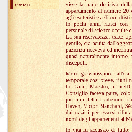
visse la parte decisiva dell
CONTATTI
appartamento al numero 20 
agli esoteristi e agli occultist
In pochi anni, riuscì con 
personale di scienze occulte e
La sua riservatezza, tratto ti
gentile, era acuita dall'ogget
pazienza riceveva ed incontrava
quasi naturalmente intorno a
discepoli.
Morì giovanissimo, all'età
temporale così breve, riunì n
fu Gran Maestro, e nell'O
Consiglio faceva parte, color
più noti della Tradizione o
Haven, Victor Blanchard, Sèd
dai nazisti per essersi rifiut
nomi degli appartenenti al Ma
In vita fu accusato di tutto: