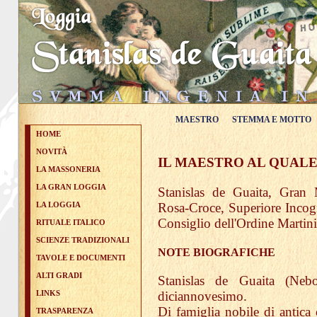
MAESTRO
STEMMA E MOTTO
HOME
NOVITÀ
IL MAESTRO AL QUALE
LA MASSONERIA
LA GRAN LOGGIA
Stanislas de Guaita, Gran M
Rosa-Croce, Superiore Incog
LA LOGGIA
Consiglio dell'Ordine Martini
RITUALE ITALICO
SCIENZE TRADIZIONALI
NOTE BIOGRAFICHE
TAVOLE E DOCUMENTI
ALTI GRADI
Stanislas de Guaita (Nebo
LINKS
diciannovesimo.
Di famiglia nobile di antica 
TRASPARENZA